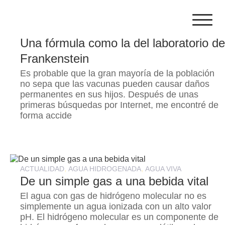
Skip
to
content
,
,
,
ACTUALIDAD
CONTAMINACIÓN
GENERAL
SALUD
Una fórmula como la del laboratorio d
Frankenstein
Es probable que la gran mayoría de la población
no sepa que las vacunas pueden causar daños
permanentes en sus hijos. Después de unas
primeras búsquedas por Internet, me encontré de
forma accide
,
,
ACTUALIDAD
AGUA HIDROGENADA
AGUA VIVA
De un simple gas a una bebida vital
El agua con gas de hidrógeno molecular no es
simplemente un agua ionizada con un alto valor
pH. El hidrógeno molecular es un componente de