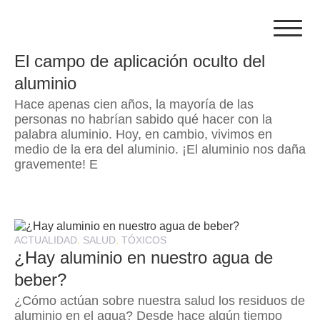
Skip
to
content
,
,
,
,
CONTAMINACIÓN
FILTRACIÓN
GENERAL
SALUD
TÓXICOS
El campo de aplicación oculto del
aluminio
Hace apenas cien años, la mayoría de las
personas no habrían sabido qué hacer con la
palabra aluminio. Hoy, en cambio, vivimos en
medio de la era del aluminio. ¡El aluminio nos daña
gravemente! E
,
,
ACTUALIDAD
SALUD
TÓXICOS
¿Hay aluminio en nuestro agua de
beber?
¿Cómo actúan sobre nuestra salud los residuos de
aluminio en el agua? Desde hace algún tiempo