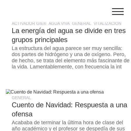
Skip
to
content
,
,
,
ACTIVADOR GIE®
AGUA VIVA
GENERAL
VITALIZACIÓN
La energía del agua se divide en tres
grupos principales
La estructura del agua parece ser muy sencilla:
dos partes de hidrógeno y una de oxígeno. Pero,
de hecho, se trata del elemento más fascinante de
la vida. Lamentablemente, con frecuencia la int
GENERAL
Cuento de Navidad: Respuesta a una
ofensa
Acababa de terminar la última hora de clase del
año académico y el profesor se despedía de sus