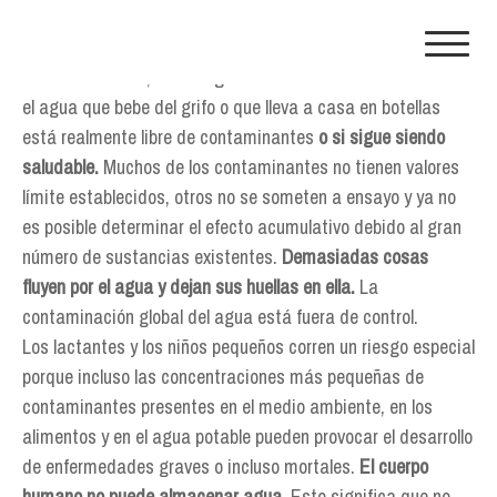
Skip
to
content
En la actualidad, casi ningún consumidor sabe realmente si
el agua que bebe del grifo o que lleva a casa en botellas
está realmente libre de contaminantes
o si sigue siendo
saludable.
Muchos de los contaminantes no tienen valores
límite establecidos, otros no se someten a ensayo y ya no
es posible determinar el efecto acumulativo debido al gran
número de sustancias existentes.
Demasiadas cosas
fluyen por el agua y dejan sus huellas en ella.
La
contaminación global del agua está fuera de control.
Los lactantes y los niños pequeños corren un riesgo especial
porque incluso las concentraciones más pequeñas de
contaminantes presentes en el medio ambiente, en los
alimentos y en el agua potable pueden provocar el desarrollo
de enfermedades graves o incluso mortales.
El cuerpo
humano no puede almacenar agua
. Esto significa que no