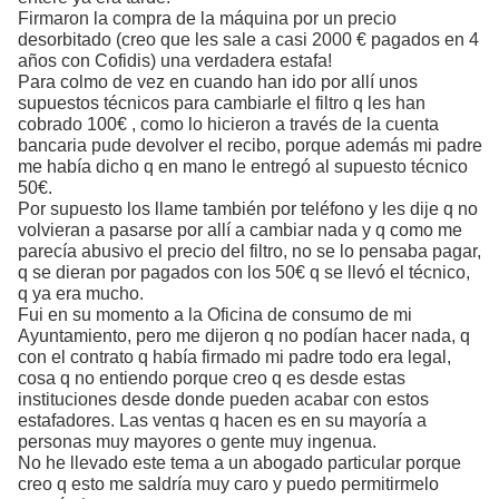
Firmaron la compra de la máquina por un precio
desorbitado (creo que les sale a casi 2000 € pagados en 4
años con Cofidis) una verdadera estafa!
Para colmo de vez en cuando han ido por allí unos
supuestos técnicos para cambiarle el filtro q les han
cobrado 100€ , como lo hicieron a través de la cuenta
bancaria pude devolver el recibo, porque además mi padre
me había dicho q en mano le entregó al supuesto técnico
50€.
Por supuesto los llame también por teléfono y les dije q no
volvieran a pasarse por allí a cambiar nada y q como me
parecía abusivo el precio del filtro, no se lo pensaba pagar,
q se dieran por pagados con los 50€ q se llevó el técnico,
q ya era mucho.
Fui en su momento a la Oficina de consumo de mi
Ayuntamiento, pero me dijeron q no podían hacer nada, q
con el contrato q había firmado mi padre todo era legal,
cosa q no entiendo porque creo q es desde estas
instituciones desde donde pueden acabar con estos
estafadores. Las ventas q hacen es en su mayoría a
personas muy mayores o gente muy ingenua.
No he llevado este tema a un abogado particular porque
creo q esto me saldría muy caro y puedo permitirmelo