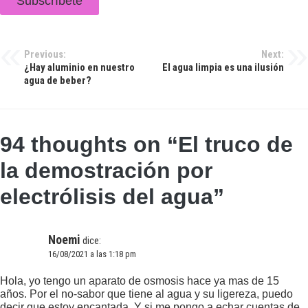
Navegación
Previous:
Next:
¿Hay aluminio en nuestro
El agua limpia es una ilusión
de
agua de beber?
entradas
94 thoughts on “
El truco de
la demostración por
electrólisis del agua
”
Noemi
dice:
16/08/2021 a las 1:18 pm
Hola, yo tengo un aparato de osmosis hace ya mas de 15
años. Por el no-sabor que tiene al agua y su ligereza, puedo
decir que estoy encantada. Y si me pongo a echar cuentas de