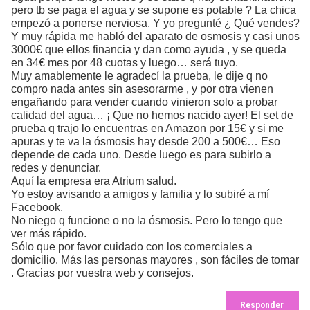
pero tb se paga el agua y se supone es potable ? La chica
empezó a ponerse nerviosa. Y yo pregunté ¿ Qué vendes?
Y muy rápida me habló del aparato de osmosis y casi unos
3000€ que ellos financia y dan como ayuda , y se queda
en 34€ mes por 48 cuotas y luego… será tuyo.
Muy amablemente le agradecí la prueba, le dije q no
compro nada antes sin asesorarme , y por otra vienen
engañando para vender cuando vinieron solo a probar
calidad del agua… ¡ Que no hemos nacido ayer! El set de
prueba q trajo lo encuentras en Amazon por 15€ y si me
apuras y te va la ósmosis hay desde 200 a 500€… Eso
depende de cada uno. Desde luego es para subirlo a
redes y denunciar.
Aquí la empresa era Atrium salud.
Yo estoy avisando a amigos y familia y lo subiré a mí
Facebook.
No niego q funcione o no la ósmosis. Pero lo tengo que
ver más rápido.
Sólo que por favor cuidado con los comerciales a
domicilio. Más las personas mayores , son fáciles de tomar
. Gracias por vuestra web y consejos.
Responder