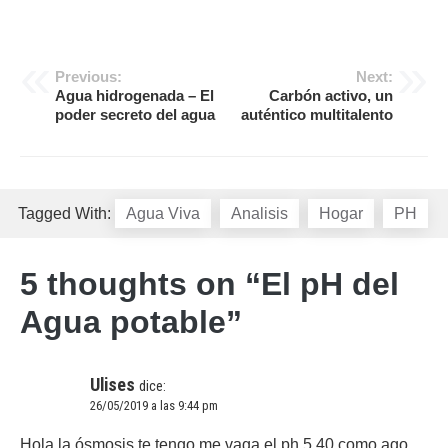
Navegación
Previous:
Next:
Agua hidrogenada – El
Carbón activo, un
de
poder secreto del agua
auténtico multitalento
entradas
Tagged With:
Agua Viva
Analisis
Hogar
PH
5 thoughts on “
El pH del
Agua potable
”
Ulises
dice:
26/05/2019 a las 9:44 pm
Hola la ósmosis te tengo me vaga el ph 5.40 como ago