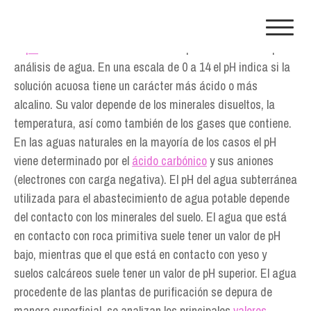
Skip
to
content
El
pH
es una de las medidas más importantes de cualquier
análisis de agua. En una escala de 0 a 14 el pH indica si la
solución acuosa tiene un carácter más ácido o más
alcalino. Su valor depende de los minerales disueltos, la
temperatura, así como también de los gases que contiene.
En las aguas naturales en la mayoría de los casos el pH
viene determinado por el
ácido carbónico
y sus aniones
(electrones con carga negativa). El pH del agua subterránea
utilizada para el abastecimiento de agua potable depende
del contacto con los minerales del suelo. El agua que está
en contacto con roca primitiva suele tener un valor de pH
bajo, mientras que el que está en contacto con yeso y
suelos calcáreos suele tener un valor de pH superior. El agua
procedente de las plantas de purificación se depura de
manera superficial, se analizan los principales
valores