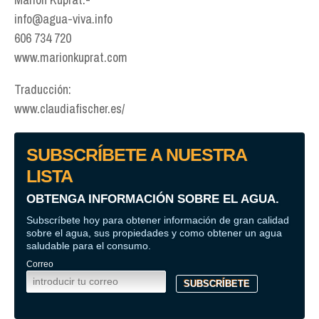
info@agua-viva.info
606 734 720
www.marionkuprat.com
Traducción:
www.claudiafischer.es/
SUBSCRÍBETE A NUESTRA
LISTA
OBTENGA INFORMACIÓN SOBRE EL AGUA.
Subscríbete hoy para obtener información de gran calidad
sobre el agua, sus propiedades y como obtener un agua
saludable para el consumo.
Correo