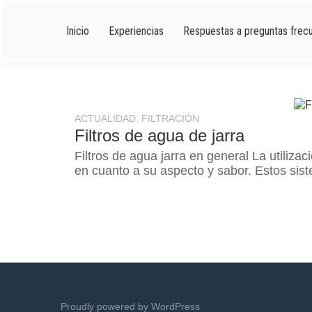
Skip
to
Inicio
Experiencias
Respuestas a preguntas frec
content
,
ACTUALIDAD
FILTRACIÓN
Filtros de agua de jarra
Filtros de agua jarra en general La utilizac
en cuanto a su aspecto y sabor. Estos sis
Proudly powered by WordPress