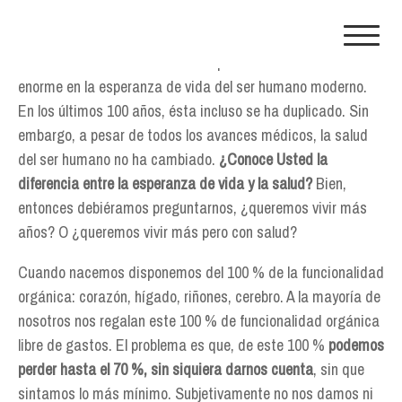
Skip
to
content
Los avances de la medicina han provocado un incremento
enorme en la esperanza de vida del ser humano moderno.
En los últimos 100 años, ésta incluso se ha duplicado. Sin
embargo, a pesar de todos los avances médicos, la salud
del ser humano no ha cambiado.
¿Conoce Usted la
diferencia entre la esperanza de vida y la salud?
Bien,
entonces debiéramos preguntarnos, ¿queremos vivir más
años? O ¿queremos vivir más pero con salud?
Cuando nacemos disponemos del 100 % de la funcionalidad
orgánica: corazón, hígado, riñones, cerebro. A la mayoría de
nosotros nos regalan este 100 % de funcionalidad orgánica
libre de gastos. El problema es que, de este 100 %
podemos
perder hasta el 70 %, sin siquiera darnos cuenta
, sin que
sintamos lo más mínimo. Subjetivamente no nos damos ni