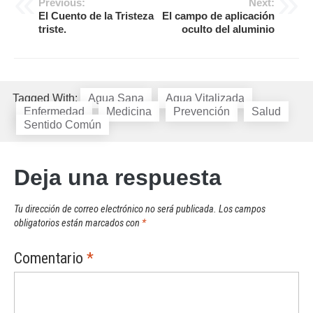
Navegación
Previous:
Next:
El Cuento de la Tristeza
El campo de aplicación
de
triste.
oculto del aluminio
entradas
Tagged With:
Agua Sana
Agua Vitalizada
Enfermedad
Medicina
Prevención
Salud
Sentido Común
Deja una respuesta
Tu dirección de correo electrónico no será publicada.
Los campos
obligatorios están marcados con
*
Comentario
*