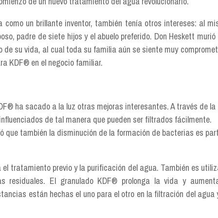
comienzo de un nuevo tratamiento del agua revolucionario.
como un brillante inventor, también tenía otros intereses: al m
so, padre de siete hijos y el abuelo preferido. Don Heskett murió 
 de su vida, al cual toda su familia aún se siente muy compromet
ra KDF® en el negocio familiar.
® ha sacado a la luz otras mejoras interesantes. A través de la
nfluenciados de tal manera que pueden ser filtrados fácilmente.
ó que también la disminución de la formación de bacterias es par
el tratamiento previo y la purificación del agua. También es utili
uas residuales. El granulado KDF® prolonga la vida y aument
tancias están hechas el uno para el otro en la filtración del agua 