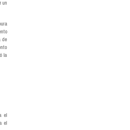
r un
pura
ento
a de
ento
ó la
a el
a el