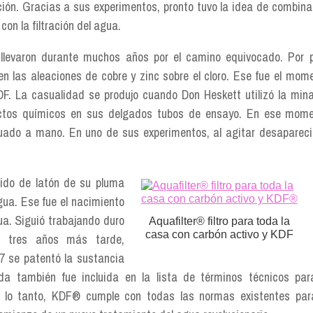
ición. Gracias a sus experimentos, pronto tuvo la idea de combina
con la filtración del agua.
 llevaron durante muchos años por el camino equivocado. Por 
en las aleaciones de cobre y zinc sobre el cloro. Ese fue el mom
DF. La casualidad se produjo cuando Don Heskett utilizó la min
uctos químicos en sus delgados tubos de ensayo. En ese mom
uado a mano. En uno de sus experimentos, al agitar desapareci
ido de latón de su pluma
gua. Ese fue el nacimiento
gua. Siguió trabajando duro
Aquafilter® filtro para toda la
casa con carbón activo y KDF
, tres años más tarde,
87 se patentó la sustancia
 también fue incluida en la lista de términos técnicos par
lo tanto, KDF® cumple con todas las normas existentes par