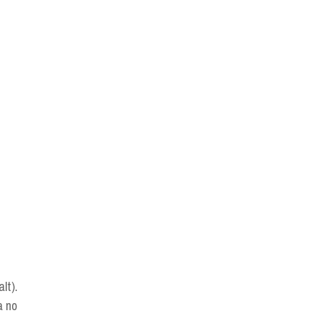
lt).
a no