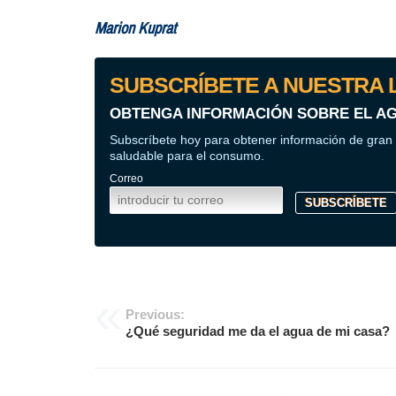
Marion Kuprat
SUBSCRÍBETE A NUESTRA L
OBTENGA INFORMACIÓN SOBRE EL AG
Subscríbete hoy para obtener información de gran
saludable para el consumo.
Correo
Navegación
Previous:
¿Qué seguridad me da el agua de mi casa?
de
entradas