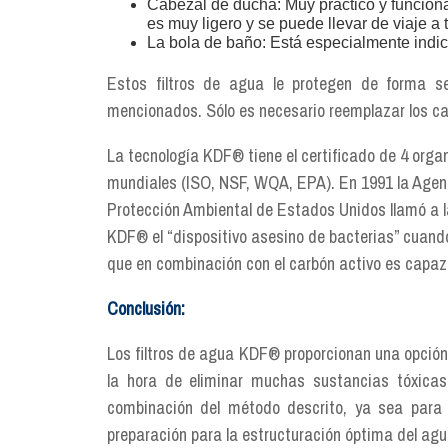
Cabezal de ducha: Muy práctico y funcional
es muy ligero y se puede llevar de viaje a 
La bola de baño: Está especialmente indi
Estos filtros de agua le protegen de forma s
mencionados. Sólo es necesario reemplazar los car
La tecnología KDF® tiene el certificado de 4 orga
mundiales (ISO, NSF, WQA, EPA). En 1991 la Agen
Protección Ambiental de Estados Unidos llamó a l
KDF® el “dispositivo asesino de bacterias” cuand
que en combinación con el carbón activo es capaz 
Conclusión:
Los filtros de agua KDF® proporcionan una opción
la hora de eliminar muchas sustancias tóxica
combinación del método descrito, ya sea para u
preparación para la estructuración óptima del agu