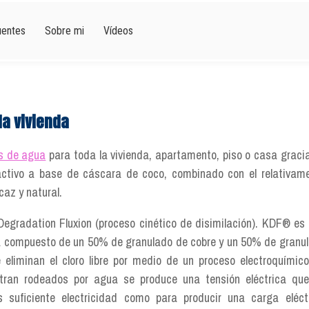
uentes
Sobre mi
Vídeos
la vivienda
os de agua
para toda la vivienda, apartamento, piso o casa graci
ctivo a base de cáscara de coco, combinado con el relativam
az y natural.
Degradation Fluxion (proceso cinético de disimilación). KDF® es
tá compuesto de un 50% de granulado de cobre y un 50% de granu
 eliminan el cloro libre por medio de un proceso electroquímic
tran rodeados por agua se produce una tensión eléctrica qu
suficiente electricidad como para producir una carga eléct