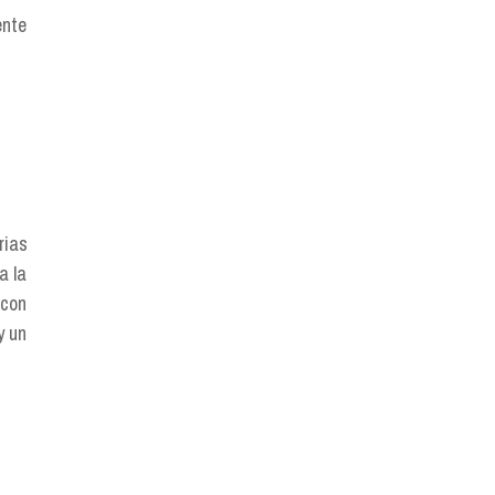
ente
rias
a la
 con
y un