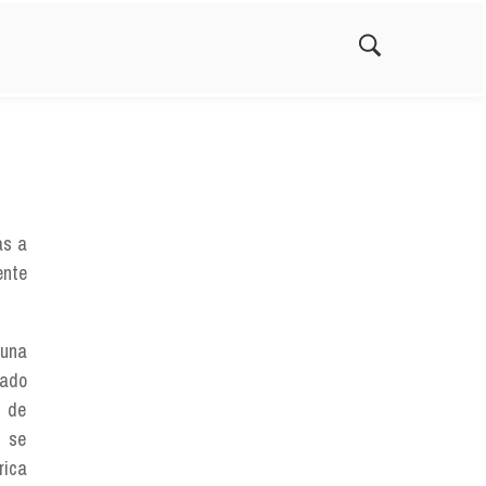
as a
ente
 una
lado
o de
e se
rica