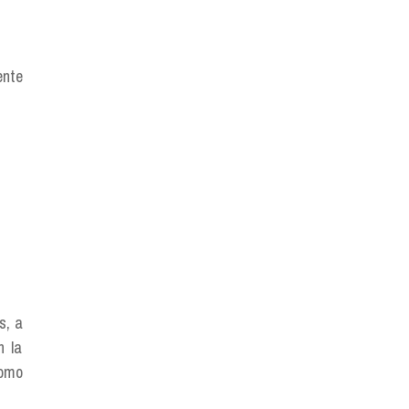
ente
s, a
n la
como