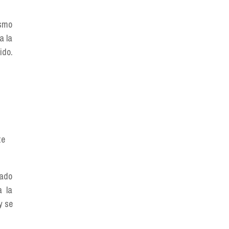
ismo
a la
ido.
te
zado
a la
y se