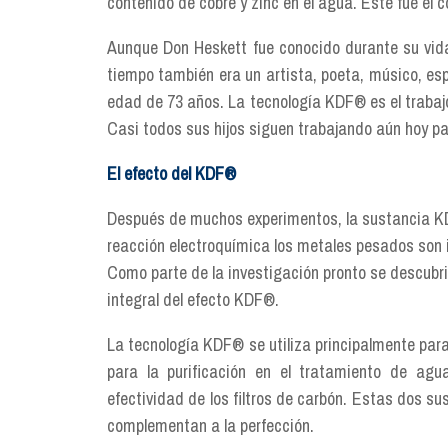
contenido de cobre y zinc en el agua. Este fue el 
Aunque Don Heskett fue conocido durante su vida 
tiempo también era un artista, poeta, músico, espo
edad de 73 años. La tecnología KDF® es el trabajo
Casi todos sus hijos siguen trabajando aún hoy pa
El efecto del KDF®
Después de muchos experimentos, la sustancia KDF
reacción electroquímica los metales pesados son i
Como parte de la investigación pronto se descubri
integral del efecto KDF®.
La tecnología KDF® se utiliza principalmente para 
para la purificación en el tratamiento de ag
efectividad de los filtros de carbón. Estas dos sus
complementan a la perfección.