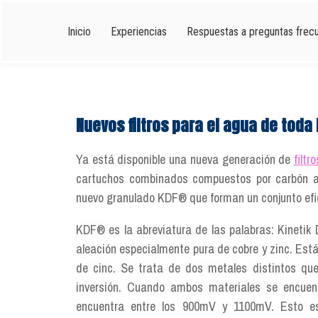
Skip
to
Inicio
Experiencias
Respuestas a preguntas frec
content
Nuevos filtros para el agua de toda 
Ya está disponible una nueva generación de
filtr
cartuchos combinados compuestos por carbón a
nuevo granulado KDF® que forman un conjunto efic
KDF® es la abreviatura de las palabras: Kinetik 
aleación especialmente pura de cobre y zinc. Es
de cinc. Se trata de dos metales distintos que
inversión. Cuando ambos materiales se encuen
encuentra entre los 900mV y 1100mV. Esto es 