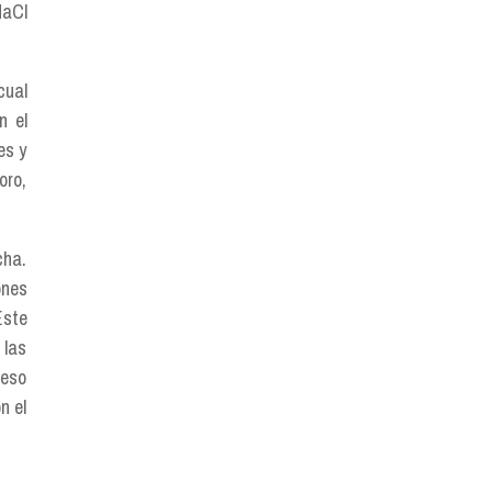
NaCl
cual
n el
es y
oro,
cha.
ones
Este
 las
ceso
n el