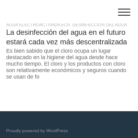
Skip
to
content
,
AGUA ELECTROACTIVADA ECA
DESINFECCIÓN DEL AGUA
La desinfección del agua en el futuro
estará cada vez más descentralizada
Es bien sabido que el cloro ocupa un lugar
destacado en la higiene del agua desde hace
mucho tiempo. El cloro y los productos con cloro
son relativamente económicos y seguros cuando
se usan de fo
Proudly powered by WordPress